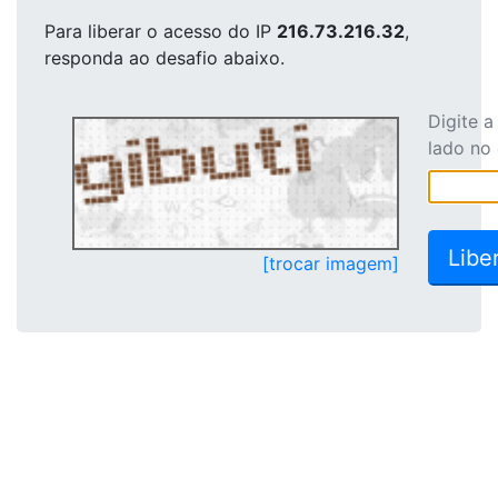
Para liberar o acesso
do IP
216.73.216.32
,
responda ao desafio abaixo.
Digite 
lado no
[trocar imagem]