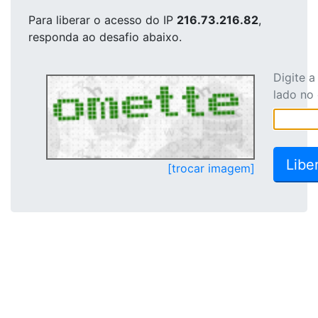
Para liberar o acesso
do IP
216.73.216.82
,
responda ao desafio abaixo.
Digite 
lado no
[trocar imagem]