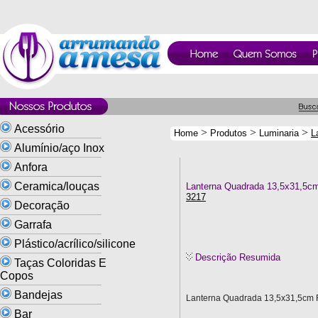
Acessório
>
>
>
Home
Produtos
Luminaria
L
Alumínio/aço Inox
Anfora
Ceramica/louças
Lanterna Quadrada 13,5x31,5cm 
3217
Decoração
Garrafa
Plástico/acrílico/silicone
Descrição Resumida
Taças Coloridas E
Copos
Bandejas
Lanterna Quadrada 13,5x31,5cm F
Bar